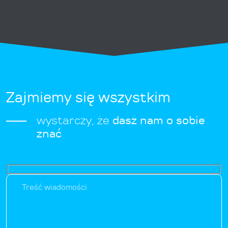
Zajmiemy się wszystkim
wystarczy, że
dasz nam o sobie
znać