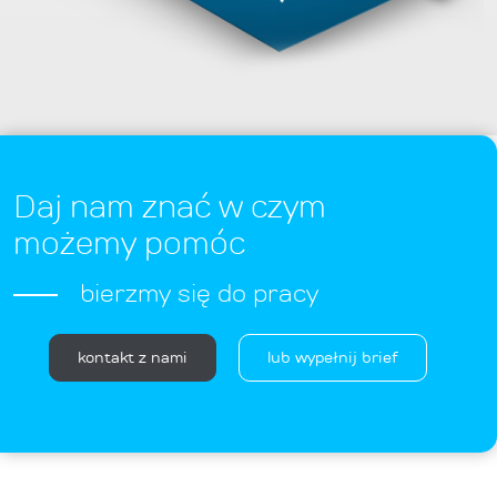
Daj nam znać w czym
możemy pomóc
bierzmy się do pracy
kontakt z nami
lub wypełnij brief