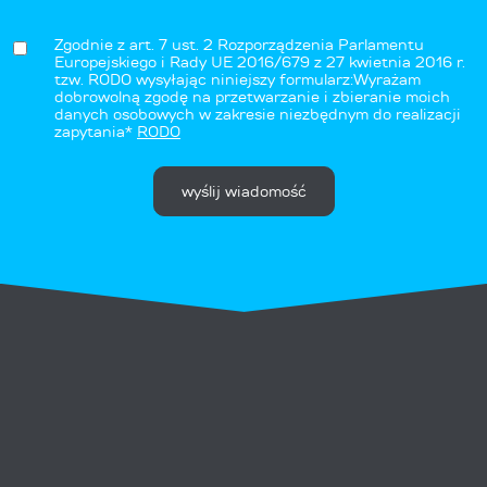
Zgodnie z art. 7 ust. 2 Rozporządzenia Parlamentu
Europejskiego i Rady UE 2016/679 z 27 kwietnia 2016 r.
tzw. RODO wysyłając niniejszy formularz:Wyrażam
dobrowolną zgodę na przetwarzanie i zbieranie moich
danych osobowych w zakresie niezbędnym do realizacji
zapytania*
RODO