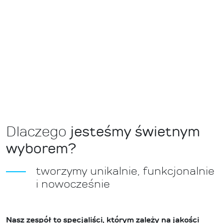
Trendy się zmieniają, ale obiecamy
wykonanie projektu w możliwie
najnowszych, a znając i stosując
panujące zasady obiecamy,
że poprawność projektu będzie
ponadczasowa.
jesteśmy świetnym
Dlaczego
wyborem?
tworzymy unikalnie, funkcjonalnie
i nowocześnie
Nasz zespół to specjaliści, którym zależy na jakości