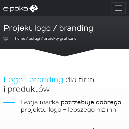
Projekt logo / branding
home
/
usługi
/
projekty graficzne
Logo i branding
dla firm
i produktów
twoja marka
potrzebuje dobrego
projektu
logo - lepszego niż inni