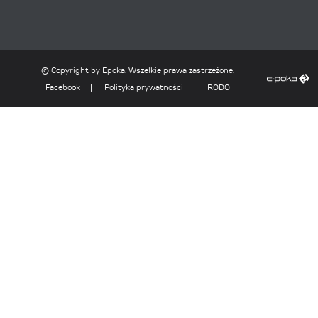
© Copyright
by
Epoka
. Wszelkie prawa zastrzeżone.
Facebook
Polityka prywatności
RODO