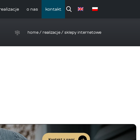
realizacje
o nas
kontakt
home
/
realizacje
/
sklepy internetowe