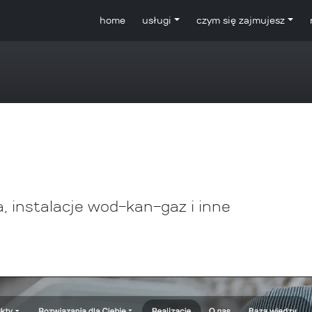
home
usługi
czym się zajmujesz
a, instalacje wod-kan-gaz i inne