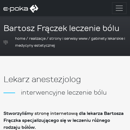
Bartosz Frączek leczenie bólu
home
/
realizacje
/
strony i serwisy www
/
gabinety lekarskie i
medycyny estetycznej
Lekarz anestezjolog
interwencyjne leczenie bólu
Stworzyliśmy
stronę internetową
dla lekarza Bartosza
Frączka specjalizującego się w leczeniu różnego
rodzaju bólów.