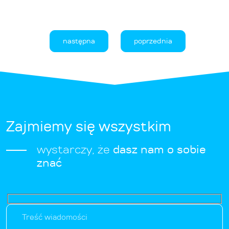
następna
poprzednia
Zajmiemy się wszystkim
wystarczy, że
dasz nam o sobie
znać