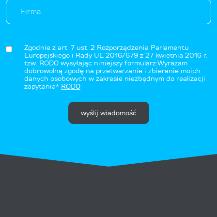
Zgodnie z art. 7 ust. 2 Rozporządzenia Parlamentu
Europejskiego i Rady UE 2016/679 z 27 kwietnia 2016 r.
tzw. RODO wysyłając niniejszy formularz:Wyrażam
dobrowolną zgodę na przetwarzanie i zbieranie moich
danych osobowych w zakresie niezbędnym do realizacji
zapytania*
RODO