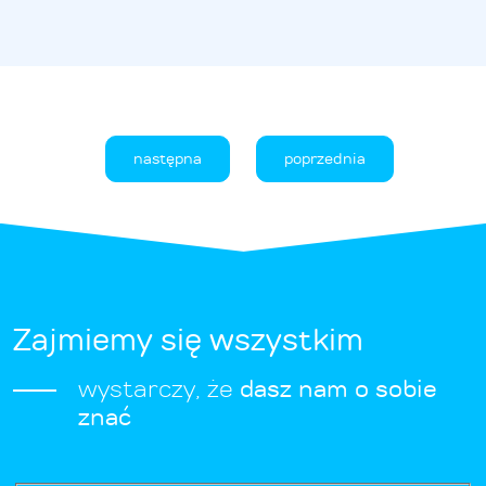
następna
poprzednia
Zajmiemy się wszystkim
wystarczy, że
dasz nam o sobie
znać