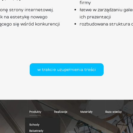
firmy
łonę strony internetowej.
łatwe w zarządzaniu galer
sk na estetykę nowego
ich prezentacji
ącego się wśród konkurencji
rozbudowana struktura d
w trakcie uzupełnienia treści