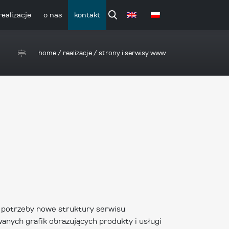
realizacje
o nas
kontakt
home
/
realizacje
/
strony i serwisy www
 potrzeby nowe struktury serwisu
anych grafik obrazujących produkty i usługi