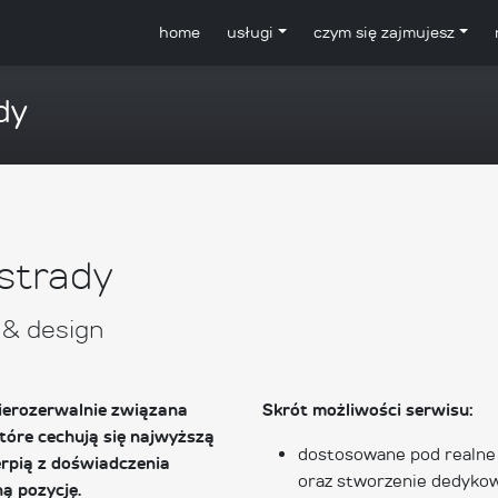
home
usługi
czym się zajmujesz
dy
strady
 & design
nierozerwalnie związana
Skrót możliwości serwisu:
tóre cechują się najwyższą
dostosowane pod realne
erpią z doświadczenia
oraz stworzenie dedykow
ą pozycję.