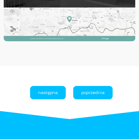
następna
poprzednia