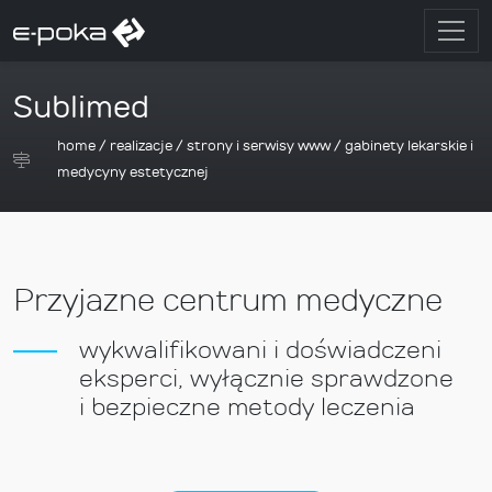
Sublimed
home
/
realizacje
/
strony i serwisy www
/
gabinety lekarskie i
medycyny estetycznej
Przyjazne centrum medyczne
wykwalifikowani i doświadczeni
eksperci, wyłącznie sprawdzone
i bezpieczne metody leczenia