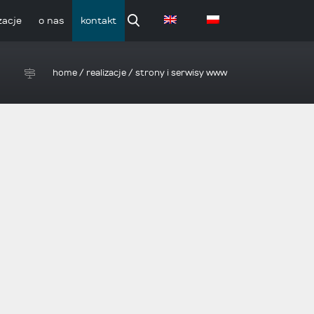
zacje
o nas
kontakt
home
/
realizacje
/
strony i serwisy www