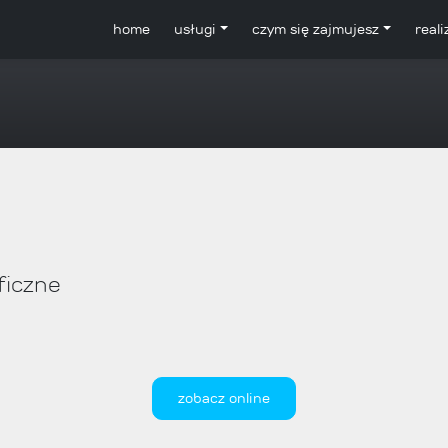
home
usługi
czym się zajmujesz
reali
ficzne
zobacz online