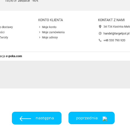
następna
poprzednia