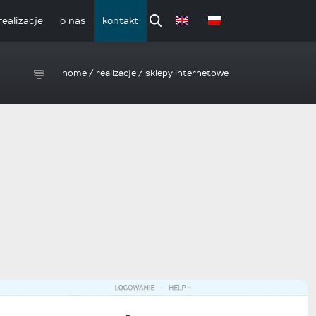
realizacje
o nas
kontakt
home
/
realizacje
/
sklepy internetowe