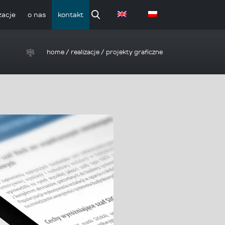
zacje
o nas
kontakt
home
/
realizacje
/
projekty graficzne