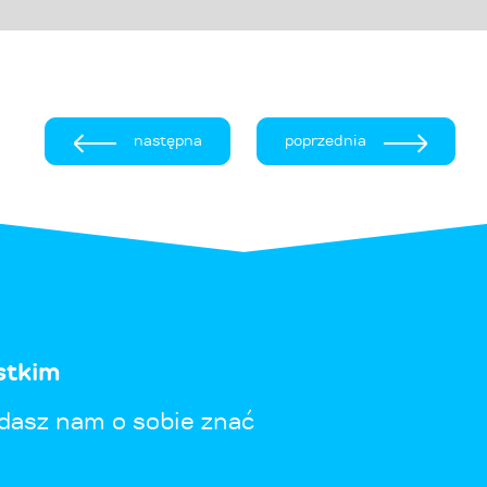
następna
poprzednia
stkim
dasz nam o sobie znać