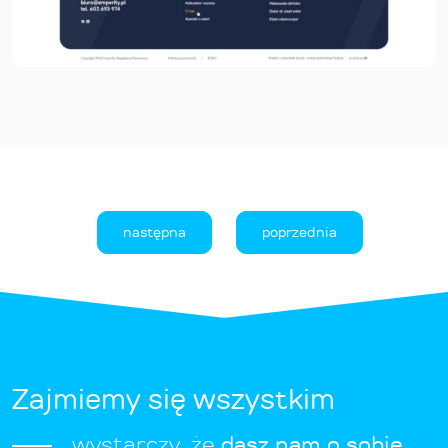
następna
poprzednia
Zajmiemy się wszystkim
wystarczy, że
dasz nam o sobie