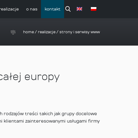
realizacje
o nas
kontakt
home
/
realizacje
/
strony i serwisy www
całej europy
 rodzajów treści takich jak grupy docelowe
i klientami zainteresowanymi usługami firmy