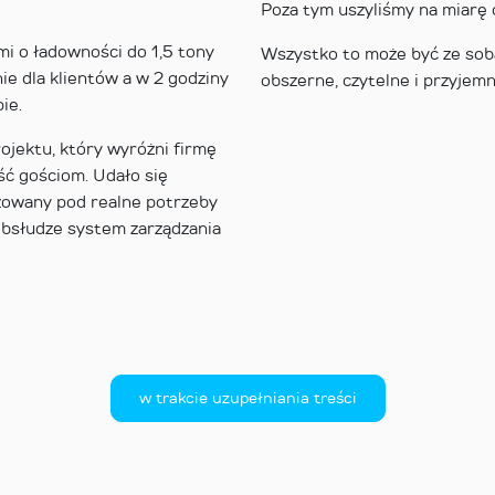
Poza tym uszyliśmy na miarę o
i o ładowności do 1,5 tony
Wszystko to może być ze sob
ie dla klientów a w 2 godziny
obszerne, czytelne i przyjemn
ie.
ojektu, który wyróżni firmę
ść gościom. Udało się
izowany pod realne potrzeby
 obsłudze system zarządzania
w trakcie uzupełniania treści