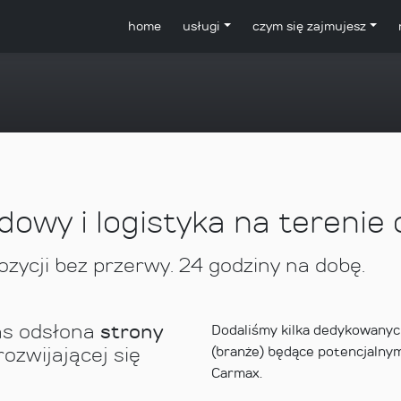
home
usługi
czym się zajmujesz
wy i logistyka na terenie 
ycji bez przerwy. 24 godziny na dobę.
as odsłona
strony
Dodaliśmy kilka dedykowanych
ozwijającej się
(branże) będące potencjalnym
Carmax.