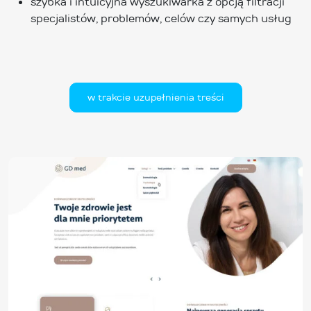
szybka i intuicyjna wyszukiwarka z opcją filtracji
specjalistów, problemów, celów czy samych usług
w trakcie uzupełnienia treści