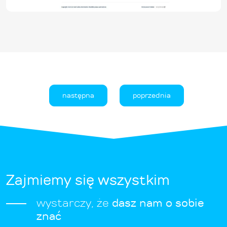
następna
poprzednia
Zajmiemy się wszystkim
wystarczy, że
dasz nam o sobie
znać