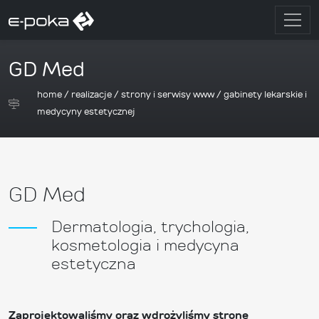
GD Med
home
/
realizacje
/
strony i serwisy www
/
gabinety lekarskie i
medycyny estetycznej
GD Med
Dermatologia, trychologia,
kosmetologia i medycyna
estetyczna
Zaprojektowaliśmy oraz wdrożyliśmy stronę