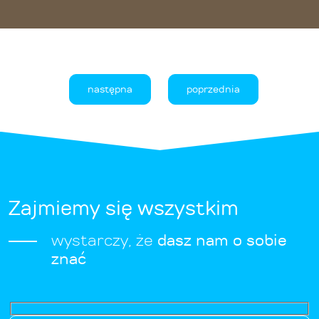
następna
poprzednia
Zajmiemy się wszystkim
wystarczy, że
dasz nam o sobie
znać