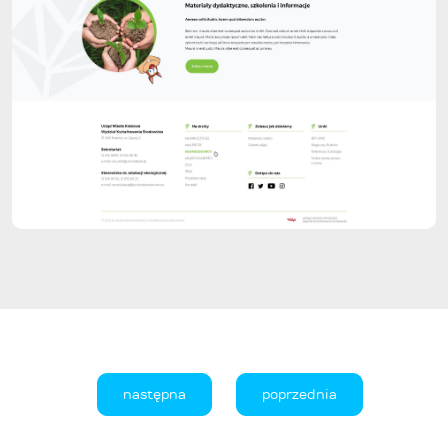
następna
poprzednia