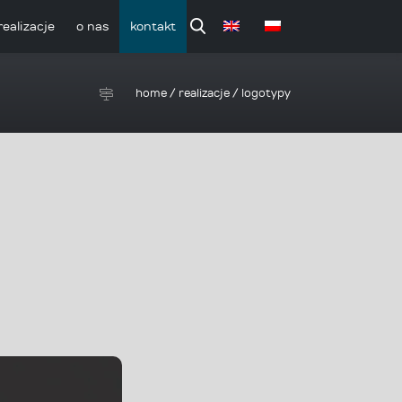
realizacje
o nas
kontakt
home
/
realizacje
/
logotypy