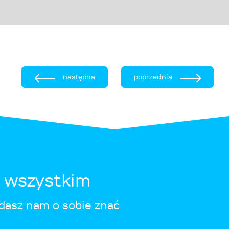
następna
poprzednia
ę wszystkim
dasz nam o sobie znać