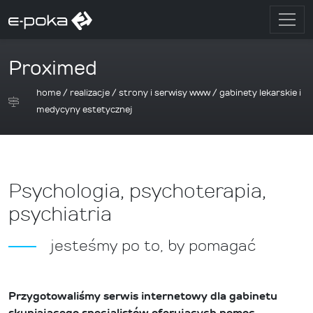
Proximed
home
/
realizacje
/
strony i serwisy www
/
gabinety lekarskie i
medycyny estetycznej
Psychologia, psychoterapia,
psychiatria
jesteśmy po to, by pomagać
Przygotowaliśmy serwis internetowy dla gabinetu
skupiającego specjalistów oferujących pomoc