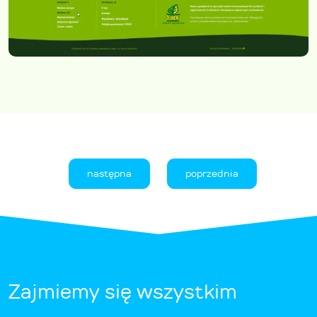
następna
poprzednia
Zajmiemy się wszystkim