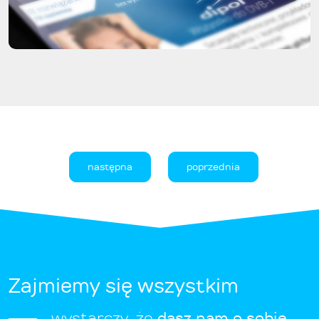
następna
poprzednia
Zajmiemy się wszystkim
wystarczy, że
dasz nam o sobie