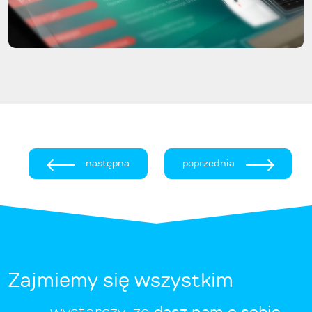
następna
poprzednia
Zajmiemy się wszystkim
wystarczy, że
dasz nam o sobie