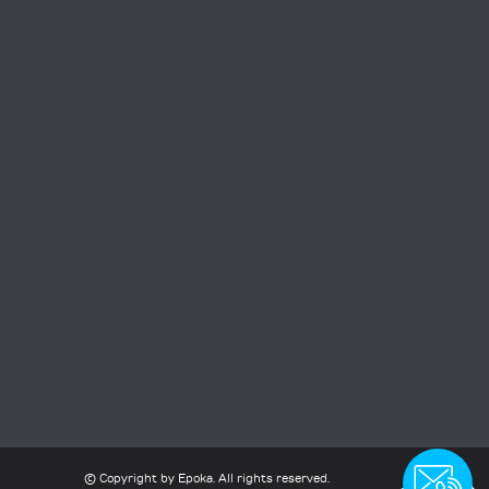
this form
contact
© Copyright
by
Epoka
. All rights reserved.