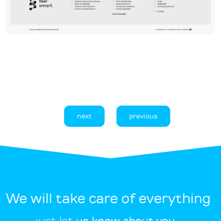
next
previous
We will take care of everything
just let
us know about you